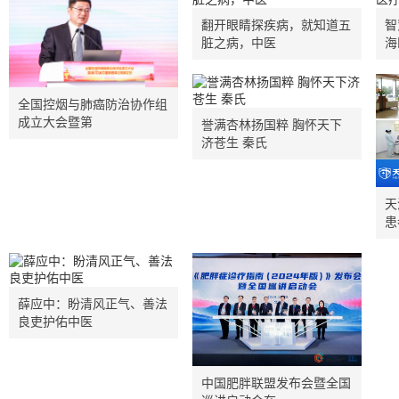
翻开眼睛探疾病，就知道五
智
脏之病，中医
海
全国控烟与肺癌防治协作组
成立大会暨第
誉满杏林扬国粹 胸怀天下
济苍生 秦氏
天
患
薛应中：盼清风正气、善法
良吏护佑中医
中国肥胖联盟发布会暨全国