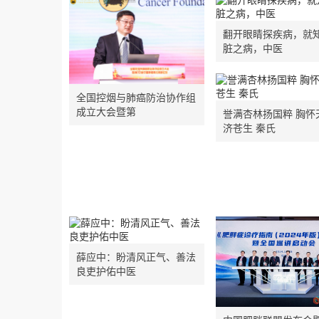
翻开眼睛探疾病，就
脏之病，中医
全国控烟与肺癌防治协作组
成立大会暨第
誉满杏林扬国粹 胸怀
济苍生 秦氏
薛应中：盼清风正气、善法
良吏护佑中医