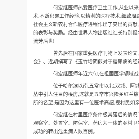
何宏继医师热爱医疗卫生工作,从业以来一
术,不断积累工作经验,以精湛的医疗技术,细致
社会主义新农村合作医疗进程作出了突出的贡献,
的表彰与奖励。经由世界人物出版社社长特别提
流芳后世!
曾先后在国家重要医疗刊物上发表论文,主
会》、近期撰写了《玉竹增阴煎对于糖尿病的经
何宏继医师年近六旬,在祖国医学领域战线
位于哈尔滨以南,五常市以北,双城、阿城
丛中引人注目的楼房,这就是五常市兴隆乡红兰
所的名望,是因为这里有一位医术高超,视村民如
何宏继在村里医疗条件极其落后的情况下,
观察室、处置室、防保室、药房为一体的乡村卫
成功的转出危重病人数百例。