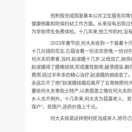
他积极完成国家基本公共卫生服务均等化任
健康档案和防保妇幼工作方面。从来没有出现过任
为学校师生免费体检。十几年来,他工作的村,没
2015年春节前,何大夫收到一个装着十
十几元钱的花生,它蕴含着一份浓浓亲情,一份对
何大夫的患者,当时,赵淑娥十几岁,父母双亡,她
赵淑娥得了腰椎结核,形成塞性脓疮,破溃感染,躺
费用,经过半年多的精心治疗,赵淑娥的病痊愈了。
永远忘不了他!”赵淑娥结婚后离开了五常她把何
要给何大夫寄些土特产,以表感激之情在何大夫的
乡人也不例外。十几年来,何大夫为孤寡老人、
保户”、贫困户,送药价值上千元。
何大夫就是这样把村民当成亲人,将尽己