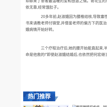
却邮来了患者最温暖的爱和感激之情。寄花生的
依无靠,经常饿肚子。
20多年前,赵淑娥因为腰椎结核,导致塞性
书来请教老师付锦堂,并借鉴老师的偏方下药医治
娥病情开始好转。
三个疗程治疗后,她的腰开始能直起来,半年
命是他救的!”即使赵淑娥结婚后,也依然把何宏
热门推荐