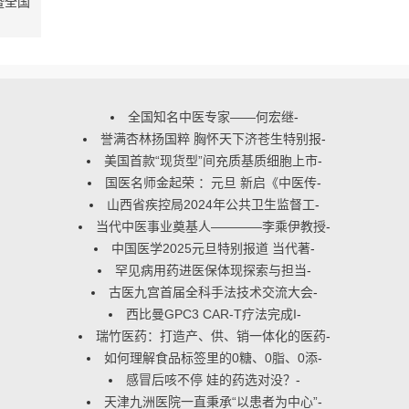
暨全国
全国知名中医专家——何宏继
-
誉满杏林扬国粹 胸怀天下济苍生特别报
-
美国首款“现货型”间充质基质细胞上市
-
国医名师金起荣 ：元旦 新启《中医传
-
山西省疾控局2024年公共卫生监督工
-
当代中医事业奠基人————李乘伊教授
-
中国医学2025元旦特别报道 当代著
-
罕见病用药进医保体现探索与担当
-
古医九宫首届全科手法技术交流大会
-
西比曼GPC3 CAR-T疗法完成I
-
瑞竹医药：打造产、供、销一体化的医药
-
如何理解食品标签里的0糖、0脂、0添
-
感冒后咳不停 娃的药选对没？
-
天津九洲医院一直秉承“以患者为中心”
-