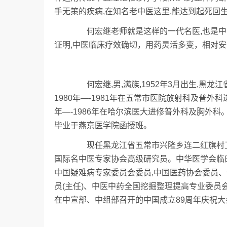
手无策的疾病,在知名老中医这里,能达到起死回
何宏继老师就是这样的一代名医,也是中
证明,中医临床疗效确切，用药灵活多变，相对
何宏继,男,满族,1952年3月出生,黑龙
1980年—-1981年在五常市医院放射科及普外科
年—-1986年在哈尔滨医大进修普外科及胸外科。1
毕业于燕京医学院函授班。
现任黑龙江省五常市兴隆乡连二红旗村卫生
国际名中医专家协会高级研究员。中华医学会临
中国疑难病专家委员会委员,中国医药协会委员
员(主任)、中医中药全国挖掘整理提高专业委员
在中宣部、中组部召开的中国成立89周年庆祝