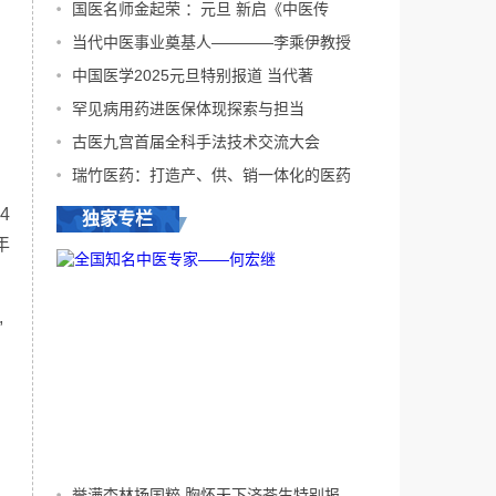
国医名师金起荣 ：元旦 新启《中医传
当代中医事业奠基人————李乘伊教授
中国医学2025元旦特别报道 当代著
罕见病用药进医保体现探索与担当
古医九宫首届全科手法技术交流大会
瑞竹医药：打造产、供、销一体化的医药
。
4
独家专栏
年
,
。
全国知名中医专家——何宏继
誉满杏林扬国粹 胸怀天下济苍生特别报