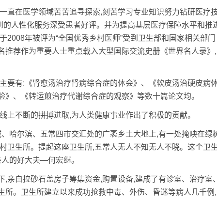
直在医学领域苦苦追寻探索,刻苦学习专业知识努力钻研医疗
周到的人性化服务深受患者好评。并为提高基层医疗保障水平和推
于2008年被评为“全国优秀乡村医师”受到卫生部和国家相关部门
名推荐作为重要人士重点载入大型国际交流史册《世界名人录》,
要有:《肾愈汤治疗肾病综合症的体会》、《软皮汤治硬皮病
验》、《转运煎治疗代谢综合症的观察》等数十篇论文均。
上不断的拼搏进取,为人类健康事业作出了积极的贡献。
、哈尔滨、五常四市交汇处的广袤乡土大地上,有一处掩映在绿
旗村卫生所。提起这座卫生所,五常人无人不知无人不晓。这个卫
亲人的好大夫—何宏继。
亲自拉砂石盖房子筹集资金,购置设备,建成了有诊室、治疗室
生所。卫生所建立以来成功抢救中毒、外伤、昏迷等病人几千例,