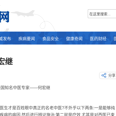
威发布
疾病要闻
食品安全
健康奇闻
医药财经
宏继
分享
知名中医专家——何宏继
生才是百姓眼中真正的名老中医?不外乎以下两条:一是能够纯
疾病的病因,然后进行辨证施治;第二就是疗效,尤其是对西医已束