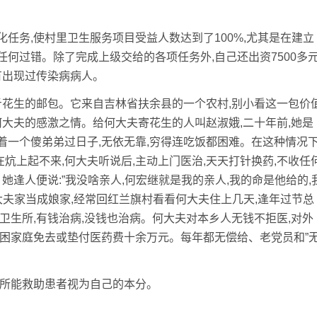
务,使村里卫生服务项目受益人数达到了100%,尤其是在建立
何过错。除了完成上级交给的各项任务外,自己还出资7500多
有出现过传染病病人。
斤花生的邮包。它来自吉林省扶余县的一个农村,别小看这一包价
何大夫的感激之情。给何大夫寄花生的人叫赵淑娥,二十年前,她是
领着一个傻弟弟过日子,无依无靠,穷得连吃饭都困难。在这种情况下
在炕上起不来,何大夫听说后,主动上门医治,天天打针换药,不收任
她逢人便说:”我没啥亲人,何宏继就是我的亲人,我的命是他给的,
大夫家当成娘家,经常回红兰旗村看看何大夫住上几天,逢年过节总
卫生所,有钱治病,没钱也治病。何大夫对本乡人无钱不拒医,对外
贫困家庭免去或垫付医药费十余万元。每年都无偿给、老党员和”
所能救助患者视为自己的本分。