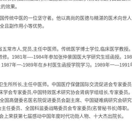
生的效果。
国传统中医的一位坚守者。他以高尚的医德与精湛的医术向世人
安全且副作用小等优势。
江省五常市人,党员,主任中医师。传统医学博士学位,临床医学教授
进修。1981年—-1984年参加张仲景国医大学研究生班函授。198
987年一-1989年在乡村医生函授学院学习。1989年一—1991
所所长,主任中医师。中国医疗保健国际交流促进会专家委员
床学会专家委员,中国特效医术研究协会肾病学组组长,专家委员
、全国高健委名医名院促进委员会副主席、中国疑难病研究会研究
会主任委员、全国科监委战略委员会专家委员(名誉秘书长)等职。
大会上荣获第七届感动中国年度时代功勋人物、十大杰出院长。