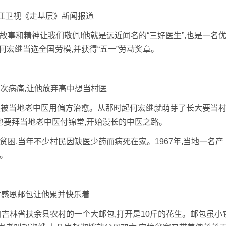
江卫视《走基层》新闻报道
事和精神让我们敬佩!他就是远近闻名的“三好医生”,也是一名
年何宏继当选全国劳模,并获得“五一”劳动奖章。
次病痛,让他放弃高中想当村医
被当地老中医用偏方治愈。从那时起何宏继就萌芽了长大要当
,也要拜当地老中医付锦堂,开始漫长的中医之路。
,当年不少村民因缺医少药而病死在家。1967年,当地一名产
。
封感恩邮包让他累并快乐着
吉林省扶余县农村的一个大邮包,打开是10斤的花生。邮包虽小