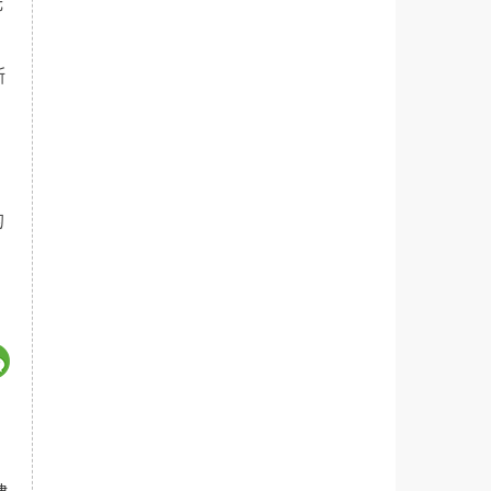
无
断
的