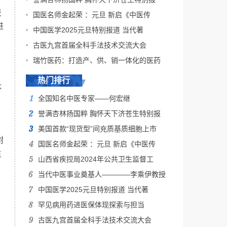
技
国医名师金起荣 ：元旦 新启《中医传
进
中国医学2025元旦特别报道 当代著
古医九宫首届全科手法技术交流大会
瑞竹医药：打造产、供、销一体化的医药
热门排行
体
全国知名中医专家——何宏继
誉满杏林扬国粹 胸怀天下济苍生特别报
美国首款“现货型”间充质基质细胞上市
树
国医名师金起荣 ：元旦 新启《中医传
生
山西省疾控局2024年公共卫生监督工
当代中医事业奠基人————李乘伊教授
、
中国医学2025元旦特别报道 当代著
罕见病用药进医保体现探索与担当
古医九宫首届全科手法技术交流大会