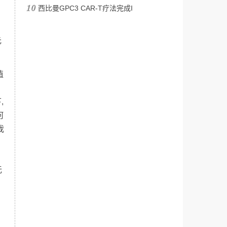
西比曼GPC3 CAR-T疗法完成I
元
值
,
何
我
无