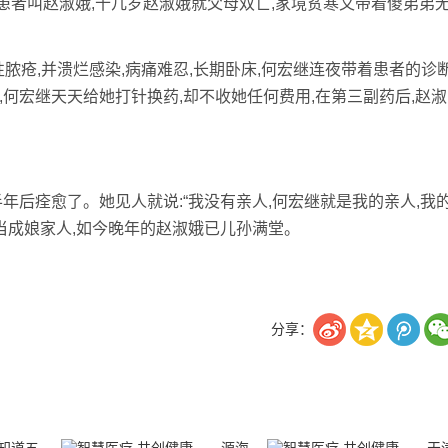
患者叫赵淑娥,十几岁赵淑娥就父母双亡,家境贫寒又带着傻弟弟
脓疮,并溃烂感染,病痛难忍,长期卧床,何宏继连夜带着患者的诊
,何宏继天天给她打针换药,却不收她任何费用,在第三副药后,赵淑
后痊愈了。她见人就说:“我没有亲人,何宏继就是我的亲人,我
继当成娘家人,如今晚年的赵淑娥已儿孙满堂。
分享：