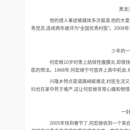
黑龙
他的感人事迹被媒体多次报道,他的大爱故
秀党员,连续两年被评为“全国优秀村医”。2009
少年的一
何宏继10岁时患上结核性腹膜炎,却很快
医的想法。1968年,何宏继宁可放弃上高中机会
兴隆乡特点是道路崎岖难走,村民生活又贫困
妇也在家中死于难产,这让何宏继非常心痛和惋惜
一
2005年快到春节了,何宏继收到一个来自