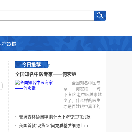
医疗器械
今日推荐
全国知名中医专家——何宏继
全国知名中医专
家——何宏继 时
下,知名老中医越来越
少了。什么样的医生
才是百姓眼中真正的
名老中医?不外乎以下
誉满杏林扬国粹 胸怀天下济苍生特别报
两条:一...
[详细]
美国首款“现货型”间充质基质细胞上市