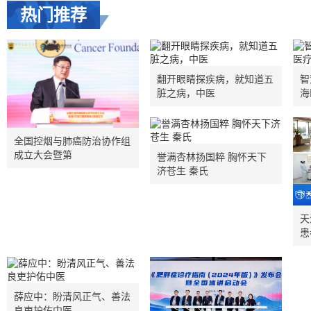
热门推荐
翻开眼睛探疾病，就知道五
智
脏之病，中医
海
全国控烟与肺癌防治协作组
成立大会暨第
誉满杏林扬国粹 胸怀天下
济苍生 秦氏
天
患
薛应中：盼清风正气、善法
良吏护佑中医